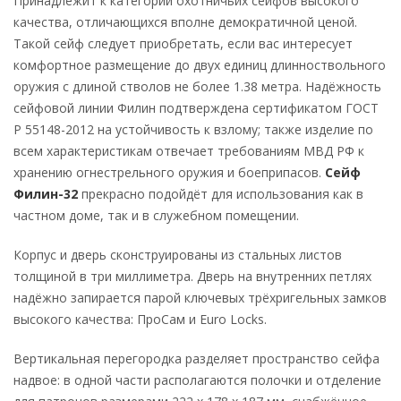
Принадлежит к категории охотничьих сейфов высокого
качества, отличающихся вполне демократичной ценой.
Такой сейф следует приобретать, если вас интересует
комфортное размещение до двух единиц длинноствольного
оружия с длиной стволов не более 1.38 метра. Надёжность
сейфовой линии Филин подтверждена сертификатом ГОСТ
Р 55148-2012 на устойчивость к взлому; также изделие по
всем характеристикам отвечает требованиям МВД РФ к
хранению огнестрельного оружия и боеприпасов.
Сейф
Филин-32
прекрасно подойдёт для использования как в
частном доме, так и в служебном помещении.
Корпус и дверь сконструированы из стальных листов
толщиной в три миллиметра. Дверь на внутренних петлях
надёжно запирается парой ключевых трёхригельных замков
высокого качества: ПроСам и Euro Locks.
Вертикальная перегородка разделяет пространство сейфа
надвое: в одной части располагаются полочки и отделение