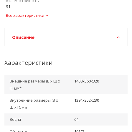
Взломостойкость
S1
Все характеристики
Описание
Характеристики
Внешние размеры (В х Ш х
1400x360x320
Г), мм*
Внутренние размеры (В х
1394x352x230
Ш х Г), мм
Вес, кг
64
Объем, л
101/7