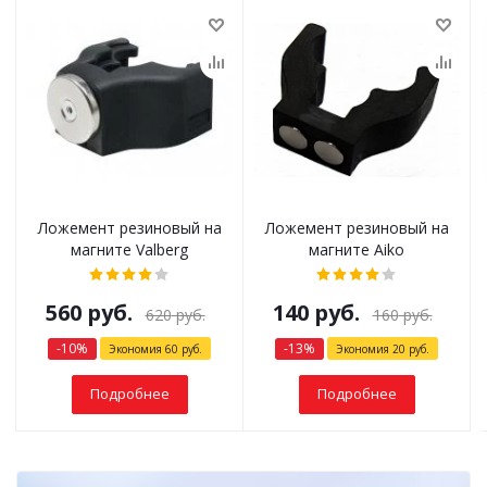
Ложемент резиновый на
Ложемент резиновый на
магните Valberg
магните Aiko
560
руб.
140
руб.
620
руб.
160
руб.
-
10
%
-
13
%
Экономия
60
руб.
Экономия
20
руб.
Подробнее
Подробнее