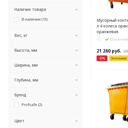
Наличие товара
В наличии (
15
)
Мусорный конте
л 4 колеса ора
оранжевая
Вес, кг
Есть в на
Высота, мм
21 260
руб.
23
-
8
%
Экономия
Ширина, мм
Глубина, мм
Бренд
Profsafe (
2
)
Цвет