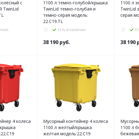
колёсный с
1100 л темно-голубой/крышка
1100 л 
 TwinLid
TwinLid темно-голубая и
TwinLid 
TL
темно-серая модель:
серая мо
22.C19.TL
личии
Есть в наличии
Е
38 190
руб.
38 190
р
йнер 4 колеса
Мусорный контейнер 4 колеса
Мусорны
1100 л желтый/крышка
1100 л 
:22.C19
желтая модель:22.C19
бежевая