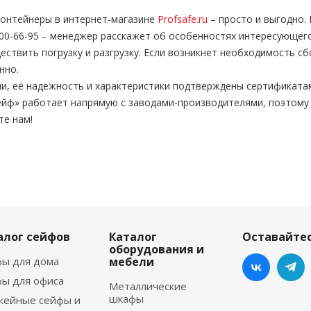
контейнеры в интернет-магазине
Profsafe.ru
– просто и выгодно.
300-66-95 – менеджер расскажет об особенностях интересующе
твить погрузку и разгрузку. Если возникнет необходимость с
нно.
и, её надёжность и характеристики подтверждены сертификата
йф» работает напрямую с заводами-производителями, поэтому
те нам!
алог сейфов
Каталог
Оставайтес
оборудования и
ы для дома
мебели
ы для офиса
Металлические
шкафы
жейные сейфы и