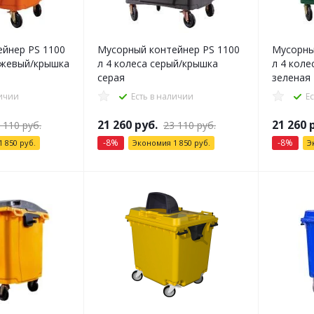
йнер PS 1100
Мусорный контейнер PS 1100
Мусорны
нжевый/крышка
л 4 колеса серый/крышка
л 4 кол
серая
зеленая
личии
Есть в наличии
Е
21 260
руб.
21 260
р
 110
руб.
23 110
руб.
-
8
%
-
8
%
1 850
руб.
Экономия
1 850
руб.
Э