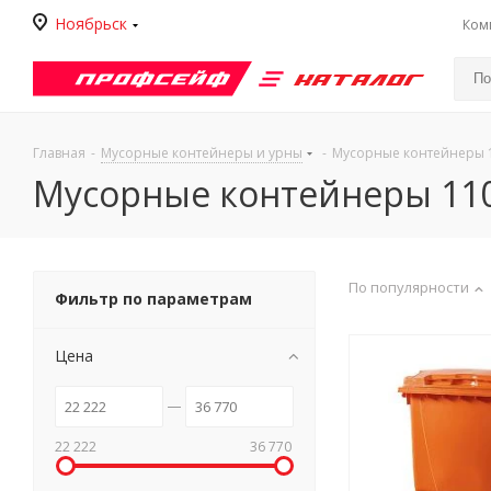
Ноябрьск
Ком
Каталог
Главная
-
Мусорные контейнеры и урны
-
Мусорные контейнеры 
Мусорные контейнеры 110
По популярности
Фильтр по параметрам
Цена
22 222
36 770