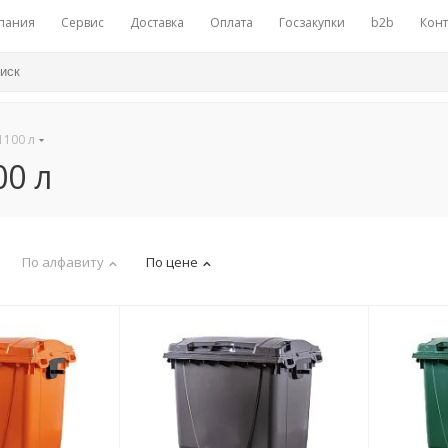
пания
Сервис
Доставка
Оплата
Госзакупки
b2b
Конт
1100 л
0 л
По алфавиту
По цене