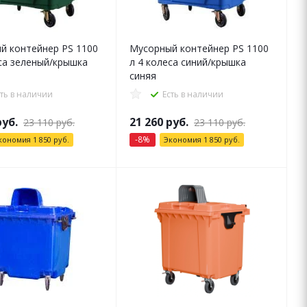
й контейнер PS 1100
Мусорный контейнер PS 1100
еса зеленый/крышка
л 4 колеса синий/крышка
синяя
сть в наличии
Есть в наличии
уб.
21 260
руб.
23 110
руб.
23 110
руб.
-
8
%
кономия
1 850
руб.
Экономия
1 850
руб.