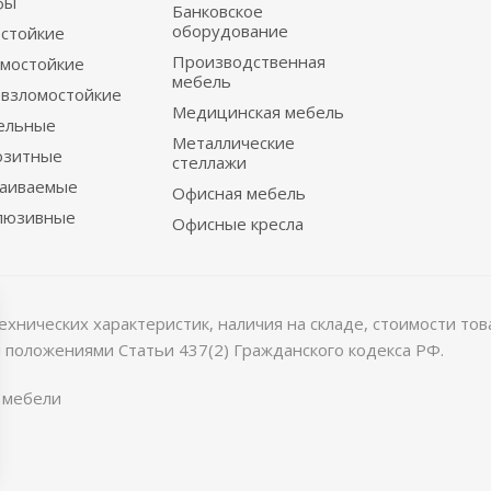
фы
Банковское
оборудование
стойкие
Производственная
мостойкие
мебель
взломостойкие
Медицинская мебель
ельные
Металлические
озитные
стеллажи
раиваемые
Офисная мебель
люзивные
Офисные кресла
хнических характеристик, наличия на складе, стоимости то
 положениями Статьи 437(2) Гражданского кодекса РФ.
 мебели