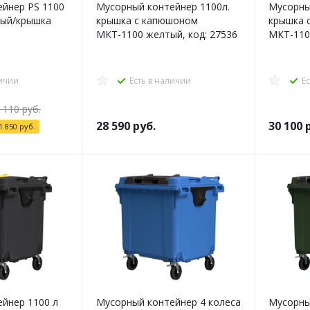
йнер PS 1100
Мусорный контейнер 1100л.
Мусорны
тый/крышка
крышка с капюшоном
крышка 
МКТ-1100 желтый, код: 27536
МКТ-1100
личии
Есть в наличии
Е
 110
руб.
28 590
руб.
30 100
р
1 850
руб.
йнер 1100 л
Мусорный контейнер 4 колеса
Мусорны