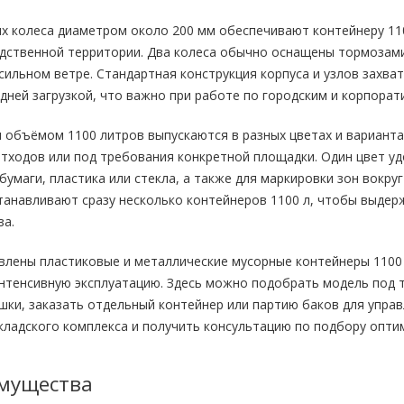
х колеса диаметром около 200 мм обеспечивают контейнеру 11
одственной территории. Два колеса обычно оснащены тормозами
сильном ветре. Стандартная конструкция корпуса и узлов захва
дней загрузкой, что важно при работе по городским и корпора
 объёмом 1100 литров выпускаются в разных цветах и вариант
тходов или под требования конкретной площадки. Один цвет у
бумаги, пластика или стекла, а также для маркировки зон вокру
анавливают сразу несколько контейнеров 1100 л, чтобы выдерж
за.
влены пластиковые и металлические мусорные контейнеры 1100
нтенсивную эксплуатацию. Здесь можно подобрать модель под т
шки, заказать отдельный контейнер или партию баков для упра
кладского комплекса и получить консультацию по подбору опти
мущества