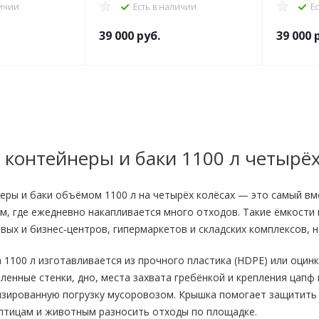
личии
Есть в наличии
Е
39 000
руб.
39 000
р
контейнеры и баки 1100 л четырё
еры и баки объёмом 1100 л на четырёх колёсах — это самый в
м, где ежедневно накапливается много отходов. Такие ёмкости
овых и бизнес‑центров, гипермаркетов и складских комплексов, 
 1100 л изготавливается из прочного пластика (HDPE) или оцинк
иленные стенки, дно, места захвата гребёнкой и крепления ца
изированную погрузку мусоровозом. Крышка помогает защитить 
 птицам и животным разносить отходы по площадке.