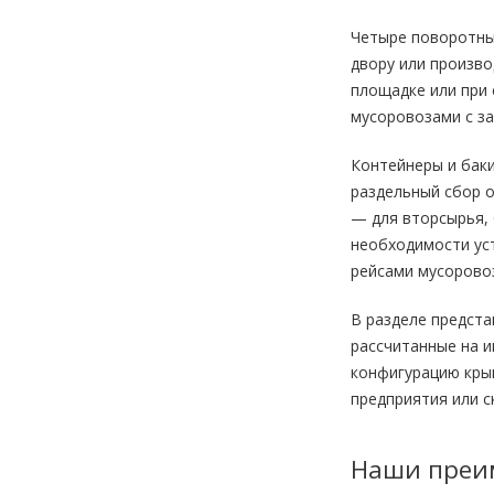
Четыре поворотны
двору или произв
площадке или при 
мусоровозами с за
Контейнеры и баки
раздельный сбор о
— для вторсырья, 
необходимости уст
рейсами мусорово
В разделе предста
рассчитанные на и
конфигурацию кры
предприятия или с
Наши преи