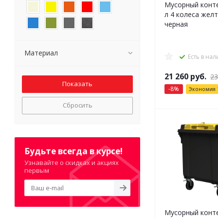
Мусорный конте
л 4 колеса жел
черная
Материал
Есть в на
21 260
руб.
23
-
8
%
Экономия
Сбросить
Будьте всегда в курсе!
Узнавайте о скидках и акциях
первым
Мусорный конте