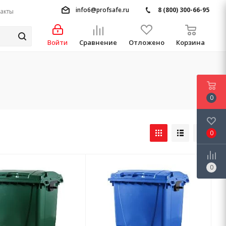
info6@profsafe.ru
8 (800) 300-66-95
акты
Войти
Сравнение
Отложено
Корзина
0
0
0