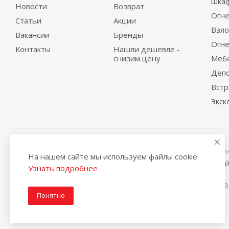
шка
Новости
Возврат
Огне
Статьи
Акции
Взло
Вакансии
Бренды
Огне
Контакты
Нашли дешевле -
снизим цену
Меб
Деп
Вст
Экск
Вся представленная на сайте информация, касающаяся те
На нашем сайте мы используем файлы cookie
условиях не является публичной офертой, определяемой
Узнать подробнее
2014-2026 © Интернет магазин сейфов и металлической
Понятно